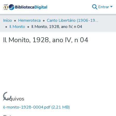
Entrar
Comunidades
&
Início
Hemeroteca
Canto Libertário (1906-1995)
Coleções
Il Monito
Il Monito, 1928, ano IV, n 04
Tudo na
Biblioteca
Il Monito, 1928, ano IV, n 04
Digital
Estatísticas
Carregando...
Arquivos
il-monito-1928-0004.pdf
(2,21 MB)