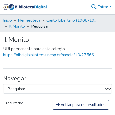
Entrar
Comunidades
&
Início
Hemeroteca
Canto Libertário (1906-1995)
Coleções
Il Monito
Pesquisar
Tudo na
Biblioteca
Il Monito
Digital
Estatísticas
URI permanente para esta coleção
https://bibdig.biblioteca.unesp.br/handle/10/27566
Navegar
resultados
Voltar para os resultados