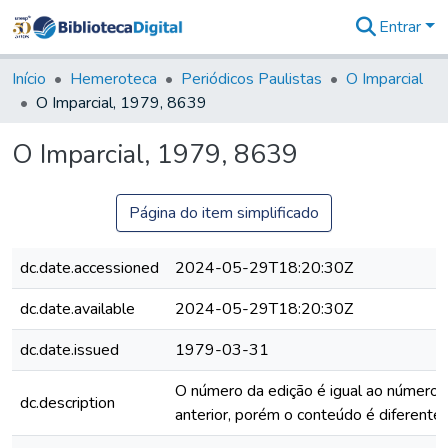
Entrar
Comunidades
&
Início
Hemeroteca
Periódicos Paulistas
O Imparcial
Coleções
O Imparcial, 1979, 8639
Tudo na
Biblioteca
O Imparcial, 1979, 8639
Digital
Estatísticas
Página do item simplificado
dc.date.accessioned
2024-05-29T18:20:30Z
dc.date.available
2024-05-29T18:20:30Z
dc.date.issued
1979-03-31
O número da edição é igual ao número 
dc.description
anterior, porém o conteúdo é diferente.