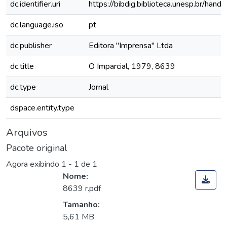
dc.identifier.uri
https://bibdig.biblioteca.unesp.br/han
dc.language.iso
pt
dc.publisher
Editora "Imprensa" Ltda
dc.title
O Imparcial, 1979, 8639
dc.type
Jornal
dspace.entity.type
Arquivos
Pacote original
Agora exibindo
1 - 1 de 1
Nome:
8639 r.pdf
Tamanho:
5,61 MB