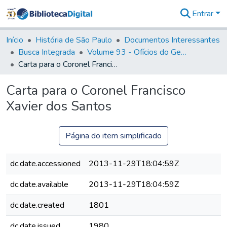
Entrar
Comunidades
&
Início
História de São Paulo
Documentos Interessantes
Coleções
Busca Integrada
Volume 93 - Ofícios do General D. Luiz em favor da praça do Iguatemi (1775)
Tudo na
Carta para o Coronel Francisco Xavier dos Santos
Biblioteca
Digital
Carta para o Coronel Francisco
Estatísticas
Xavier dos Santos
Página do item simplificado
dc.date.accessioned
2013-11-29T18:04:59Z
dc.date.available
2013-11-29T18:04:59Z
dc.date.created
1801
dc.date.issued
1980