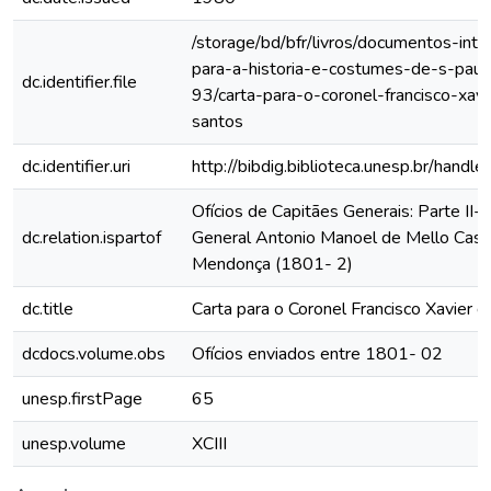
/storage/bd/bfr/livros/documentos-int
para-a-historia-e-costumes-de-s-paul
dc.identifier.file
93/carta-para-o-coronel-francisco-xav
santos
dc.identifier.uri
http://bibdig.biblioteca.unesp.br/hand
Ofícios de Capitães Generais: Parte II- 
dc.relation.ispartof
General Antonio Manoel de Mello Cast
Mendonça (1801- 2)
dc.title
Carta para o Coronel Francisco Xavier 
dcdocs.volume.obs
Ofícios enviados entre 1801- 02
unesp.firstPage
65
unesp.volume
XCIII