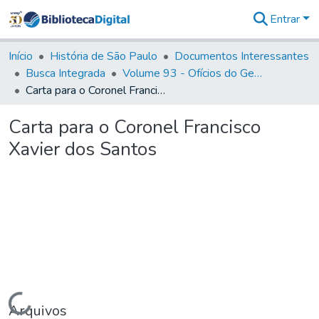
Entrar
Comunidades
&
Início
História de São Paulo
Documentos Interessantes
Coleções
Busca Integrada
Volume 93 - Ofícios do General D. Luiz em favor da praça do Iguatemi (1775)
Tudo na
Carta para o Coronel Francisco Xavier dos Santos
Biblioteca
Digital
Carta para o Coronel Francisco
Estatísticas
Xavier dos Santos
Carregando...
Arquivos