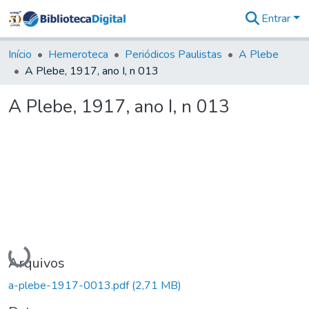
Entrar
Comunidades
&
Início
Hemeroteca
Periódicos Paulistas
A Plebe
Coleções
A Plebe, 1917, ano I, n 013
Tudo na
Biblioteca
A Plebe, 1917, ano I, n 013
Digital
Estatísticas
Carregando...
Arquivos
a-plebe-1917-0013.pdf
(2,71 MB)