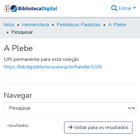
Entrar
Comunidades
&
Início
Hemeroteca
Periódicos Paulistas
A Plebe
Coleções
Pesquisar
Tudo na
Biblioteca
A Plebe
Digital
Estatísticas
URI permanente para esta coleção
https://bibdig.biblioteca.unesp.br/handle/10/6
Navegar
resultados
Voltar para os resultados