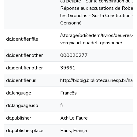
au peuple - Sur la conspiration du 1
Réponse aux accusations de Robesp
les Girondins - Sur la Constitution -
Gensonné.
/storage/bd/cedem/livros/oeuvres-
dc.identifier.file
vergniaud-guadet-gensonne/
dc.identifier.other
000020277
dc.identifier.other
39661
dc.identifier.uri
http://bibdig.biblioteca.unesp.br/h
dc.language
Francês
dc.language.iso
fr
dc.publisher
Achille Faure
dc.publisher.place
Paris, França