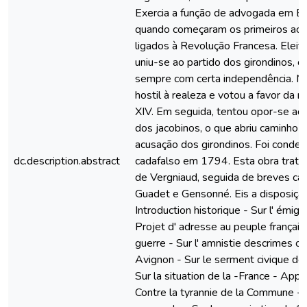
Exercia a função de advogada em B
quando começaram os primeiros ac
ligados à Revolução Francesa. Eleit
uniu-se ao partido dos girondinos, 
sempre com certa independência. M
hostil à realeza e votou a favor da 
XIV. Em seguida, tentou opor-se ao
dos jacobinos, o que abriu caminho 
acusação dos girondinos. Foi conde
dc.description.abstract
cadafalso em 1794. Esta obra trata 
de Vergniaud, seguida de breves cap
Guadet e Gensonné. Eis a disposição
Introduction historique - Sur l' émigr
Projet d' adresse au peuple français 
guerre - Sur l' amnistie descrimes c
Avignon - Sur le serment civique de
Sur la situation de la -France - App
Contre la tyrannie de la Commune - S