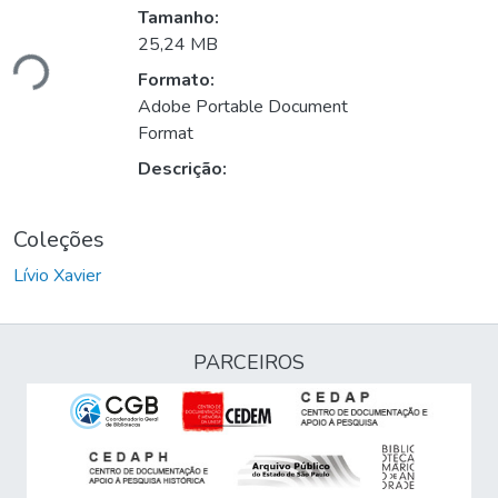
Tamanho:
ando...
25,24 MB
Formato:
Adobe Portable Document
Format
Descrição:
Coleções
Lívio Xavier
PARCEIROS