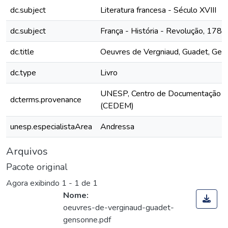
dc.subject
Literatura francesa - Século XVIII
dc.subject
França - História - Revolução, 17
dc.title
Oeuvres de Vergniaud, Guadet, Gen
dc.type
Livro
UNESP, Centro de Documentação e
dcterms.provenance
(CEDEM)
unesp.especialistaArea
Andressa
Arquivos
Pacote original
Agora exibindo
1 - 1 de 1
Nome:
oeuvres-de-verginaud-guadet-
gensonne.pdf