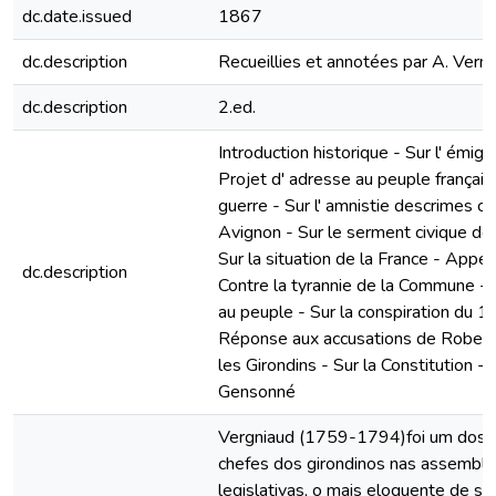
dc.date.issued
1867
dc.description
Recueillies et annotées par A. Verm
dc.description
2.ed.
Introduction historique - Sur l' émigr
Projet d' adresse au peuple français 
guerre - Sur l' amnistie descrimes c
Avignon - Sur le serment civique de
Sur la situation de la France - Appe
dc.description
Contre la tyrannie de la Commune - S
au peuple - Sur la conspiration du 1
Réponse aux accusations de Robesp
les Girondins - Sur la Constitution -
Gensonné
Vergniaud (1759-1794)foi um dos pr
chefes dos girondinos nas assemble
legislativas, o mais eloquente de se