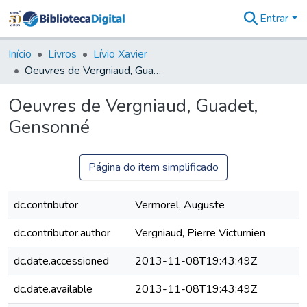
Entrar
Comunidades
&
Início
Livros
Lívio Xavier
Coleções
Oeuvres de Vergniaud, Guadet, Gensonné
Tudo na
Biblioteca
Oeuvres de Vergniaud, Guadet,
Digital
Gensonné
Estatísticas
Página do item simplificado
dc.contributor
Vermorel, Auguste
dc.contributor.author
Vergniaud, Pierre Victurnien
dc.date.accessioned
2013-11-08T19:43:49Z
dc.date.available
2013-11-08T19:43:49Z