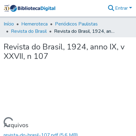
Entrar
Comunidades
&
Início
Hemeroteca
Periódicos Paulistas
Coleções
Revista do Brasil
Revista do Brasil, 1924, anno IX, v XXVII, n 107
Tudo na
Biblioteca
Revista do Brasil, 1924, anno IX, v
Digital
XXVII, n 107
Estatísticas
Carregando...
Arquivos
revista-do-brasil-107.pdf
(5,6 MB)