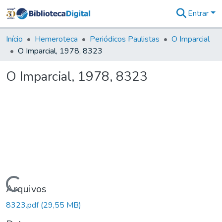
Entrar
Comunidades
&
Início
Hemeroteca
Periódicos Paulistas
O Imparcial
Coleções
O Imparcial, 1978, 8323
Tudo na
Biblioteca
O Imparcial, 1978, 8323
Digital
Estatísticas
Carregando...
Arquivos
8323.pdf
(29,55 MB)