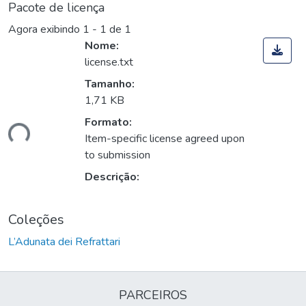
Pacote de licença
Agora exibindo
1 - 1 de 1
Nome:
license.txt
Tamanho:
1,71 KB
Formato:
ndo...
Item-specific license agreed upon
to submission
Descrição:
Coleções
L’Adunata dei Refrattari
PARCEIROS