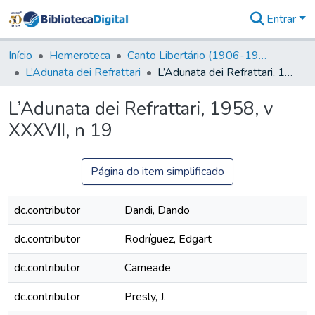
Entrar
Comunidades
&
Início
Hemeroteca
Canto Libertário (1906-1995)
Coleções
L’Adunata dei Refrattari
L’Adunata dei Refrattari, 1958, v XXXVII, n 19
Tudo na
Biblioteca
L’Adunata dei Refrattari, 1958, v
Digital
XXXVII, n 19
Estatísticas
Página do item simplificado
dc.contributor
Dandi, Dando
dc.contributor
Rodríguez, Edgart
dc.contributor
Carneade
dc.contributor
Presly, J.