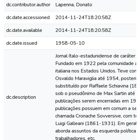
dc.contributor.author
Lapenna, Donato
dc.date.accessioned
2014-11-24T18:20:58Z
dc.date.available
2014-11-24T18:20:58Z
dc.date.issued
1958-05-10
Jornal ítalo-estadunidense de caráter a
Fundado em 1922 pela comunidade an
italiana nos Estados Unidos. Teve como
Osvaldo Maraviglia até 1954, posteri
substituído por Raffaele Schiavina (1
sob o pseudônimo de Max Sartin até a
dc.description
publicações serem encerradas em 197
publicações possuem em comum a seç
chamada Cronache Sovversive, com te
Luigi Galleani (1861-1931). Em geral, 
aborda assuntos da esquerda política, 
trabalhadores, etc.