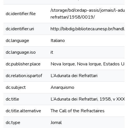
/storage/bd/cedap-assis/jornais/l-adun
dc.identifier.file
refrattari/1958/0019/
dc.identifier.uri
http://bibdig.biblioteca.unesp.br/hand
dc.language
Italiano
dc.language.iso
it
dc.publisher.place
Nova Iorque, Nova Iorque, Estados Un
dc.relation.ispartof
L’Adunata dei Refrattari
dc.subject
Anarquismo
dc.title
L’Adunata dei Refrattari, 1958, v XXXVI
dc.title.alternative
The Call of the Refractaires
dc.type
Jornal