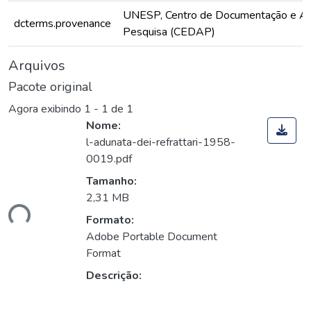
UNESP, Centro de Documentação e Ap
dcterms.provenance
Pesquisa (CEDAP)
Arquivos
Pacote original
Agora exibindo
1 - 1 de 1
Nome:
l-adunata-dei-refrattari-1958-
0019.pdf
Tamanho:
2,31 MB
ndo...
Formato:
Adobe Portable Document
Format
Descrição: