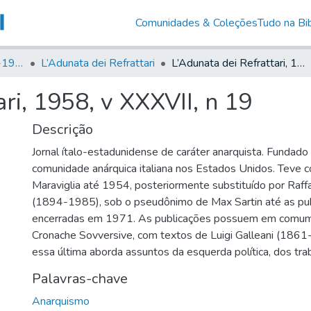
Comunidades & Coleções
Tudo na Bib
Canto Libertário (1906-1995)
L’Adunata dei Refrattari
L’Adunata dei Refrattari, 1958, v XXXVII, n 19
ri, 1958, v XXXVII, n 19
Descrição
Jornal ítalo-estadunidense de caráter anarquista. Fundad
comunidade anárquica italiana nos Estados Unidos. Teve 
Maraviglia até 1954, posteriormente substituído por Raff
(1894-1985), sob o pseudônimo de Max Sartin até as pu
encerradas em 1971. As publicações possuem em comum
Cronache Sovversive, com textos de Luigi Galleani (1861
essa última aborda assuntos da esquerda política, dos tra
Palavras-chave
Anarquismo