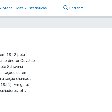
lioteca Digital
Estatísticas
Entrar
o em 1922 pela
como diretor Osvaldo
aele Schiavina
blicações serem
 a seção chamada
-1931). Em geral,
balhadores, etc.