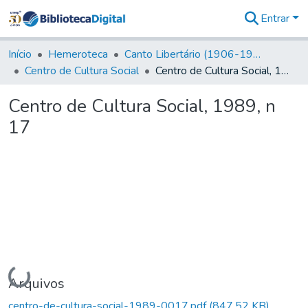
Entrar
Comunidades
&
Início
Hemeroteca
Canto Libertário (1906-1995)
Coleções
Centro de Cultura Social
Centro de Cultura Social, 1989, n 17
Tudo na
Biblioteca
Centro de Cultura Social, 1989, n
Digital
17
Estatísticas
Carregando...
Arquivos
centro-de-cultura-social-1989-0017.pdf
(847,52 KB)