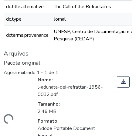
dc.title.alternative
The Call of the Refractaires
dc.type
Jornal
UNESP, Centro de Documentação e Ap
dcterms.provenance
Pesquisa (CEDAP)
Arquivos
Pacote original
Agora exibindo
1 - 1 de 1
Nome:
l-adunata-dei-refrattari-1956-
0032.pdf
Tamanho:
2,46 MB
ando...
Formato:
Adobe Portable Document
Format