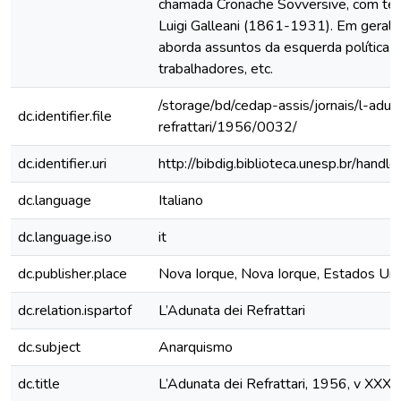
chamada Cronache Sovversive, com te
Luigi Galleani (1861-1931). Em geral, 
aborda assuntos da esquerda política, 
trabalhadores, etc.
/storage/bd/cedap-assis/jornais/l-adun
dc.identifier.file
refrattari/1956/0032/
dc.identifier.uri
http://bibdig.biblioteca.unesp.br/hand
dc.language
Italiano
dc.language.iso
it
dc.publisher.place
Nova Iorque, Nova Iorque, Estados Un
dc.relation.ispartof
L’Adunata dei Refrattari
dc.subject
Anarquismo
dc.title
L’Adunata dei Refrattari, 1956, v XXXV