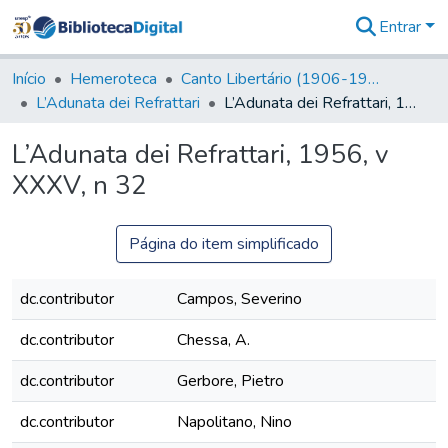
Entrar
Comunidades
&
Início
Hemeroteca
Canto Libertário (1906-1995)
Coleções
L’Adunata dei Refrattari
L’Adunata dei Refrattari, 1956, v XXXV, n 32
Tudo na
Biblioteca
L’Adunata dei Refrattari, 1956, v
Digital
XXXV, n 32
Estatísticas
Página do item simplificado
dc.contributor
Campos, Severino
dc.contributor
Chessa, A.
dc.contributor
Gerbore, Pietro
dc.contributor
Napolitano, Nino