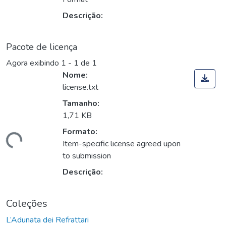
Descrição:
Pacote de licença
Agora exibindo
1 - 1 de 1
Nome:
license.txt
Tamanho:
1,71 KB
Formato:
ando...
Item-specific license agreed upon
to submission
Descrição:
Coleções
L’Adunata dei Refrattari