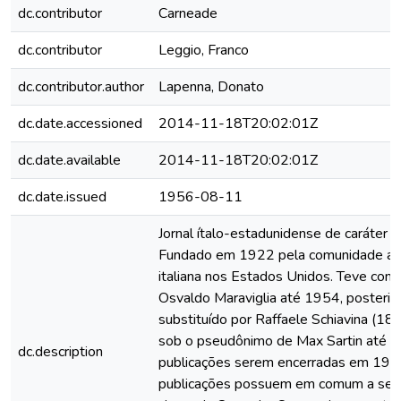
dc.contributor
Carneade
dc.contributor
Leggio, Franco
dc.contributor.author
Lapenna, Donato
dc.date.accessioned
2014-11-18T20:02:01Z
dc.date.available
2014-11-18T20:02:01Z
dc.date.issued
1956-08-11
Jornal ítalo-estadunidense de caráter a
Fundado em 1922 pela comunidade an
italiana nos Estados Unidos. Teve como
Osvaldo Maraviglia até 1954, posteri
substituído por Raffaele Schiavina (1
sob o pseudônimo de Max Sartin até a
dc.description
publicações serem encerradas em 197
publicações possuem em comum a seç