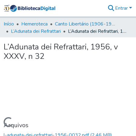
Entrar
Comunidades
&
Início
Hemeroteca
Canto Libertário (1906-1995)
Coleções
L’Adunata dei Refrattari
L’Adunata dei Refrattari, 1956, v XXXV, n 32
Tudo na
Biblioteca
L’Adunata dei Refrattari, 1956, v
Digital
XXXV, n 32
Estatísticas
Carregando...
Arquivos
l-adunata-dei-refrattari-1956-0032.pdf
(2,46 MB)