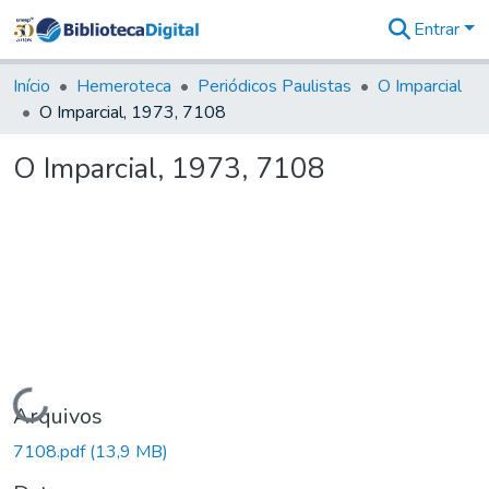
Entrar
Comunidades
&
Início
Hemeroteca
Periódicos Paulistas
O Imparcial
Coleções
O Imparcial, 1973, 7108
Tudo na
Biblioteca
O Imparcial, 1973, 7108
Digital
Estatísticas
Carregando...
Arquivos
7108.pdf
(13,9 MB)