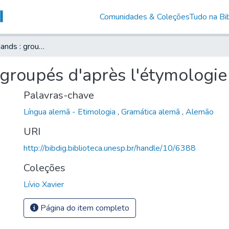
Comunidades & Coleções
Tudo na Bib
Les mots allemands : groupés d'après l'étymologie
groupés d'après l'étymologie
Palavras-chave
Língua alemã - Etimologia
,
Gramática alemã
,
Alemão
URI
http://bibdig.biblioteca.unesp.br/handle/10/6388
Coleções
Lívio Xavier
Página do item completo