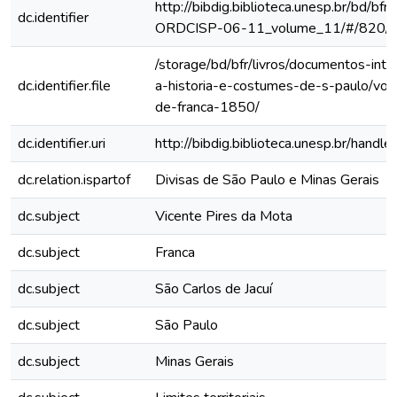
http://bibdig.biblioteca.unesp.br/bd/bf
dc.identifier
ORDCISP-06-11_volume_11/#/820/
/storage/bd/bfr/livros/documentos-int
dc.identifier.file
a-historia-e-costumes-de-s-paulo/vol
de-franca-1850/
dc.identifier.uri
http://bibdig.biblioteca.unesp.br/hand
dc.relation.ispartof
Divisas de São Paulo e Minas Gerais
dc.subject
Vicente Pires da Mota
dc.subject
Franca
dc.subject
São Carlos de Jacuí
dc.subject
São Paulo
dc.subject
Minas Gerais