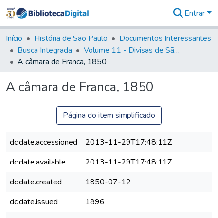
Entrar
Comunidades
&
Início
História de São Paulo
Documentos Interessantes
Coleções
Busca Integrada
Volume 11 - Divisas de São Paulo e Minas Gerais
Tudo na
A câmara de Franca, 1850
Biblioteca
Digital
A câmara de Franca, 1850
Estatísticas
Página do item simplificado
dc.date.accessioned
2013-11-29T17:48:11Z
dc.date.available
2013-11-29T17:48:11Z
dc.date.created
1850-07-12
dc.date.issued
1896