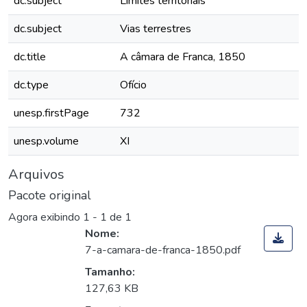
dc.subject
Limites territoriais
dc.subject
Vias terrestres
dc.title
A câmara de Franca, 1850
dc.type
Ofício
unesp.firstPage
732
unesp.volume
XI
Arquivos
Pacote original
Agora exibindo
1 - 1 de 1
Nome:
7-a-camara-de-franca-1850.pdf
Tamanho:
127,63 KB