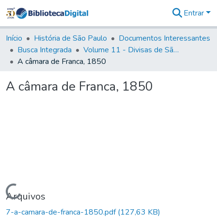
Entrar
Comunidades
&
Início
História de São Paulo
Documentos Interessantes
Coleções
Busca Integrada
Volume 11 - Divisas de São Paulo e Minas Gerais
Tudo na
A câmara de Franca, 1850
Biblioteca
Digital
A câmara de Franca, 1850
Estatísticas
Carregando...
Arquivos
7-a-camara-de-franca-1850.pdf
(127,63 KB)