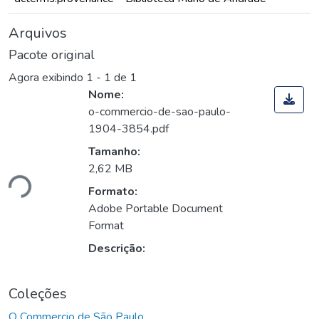
Arquivos
Pacote original
Agora exibindo
1 - 1 de 1
Nome:
o-commercio-de-sao-paulo-
1904-3854.pdf
Tamanho:
ando...
2,62 MB
Formato:
Adobe Portable Document
Format
Descrição:
Coleções
O Commercio de São Paulo