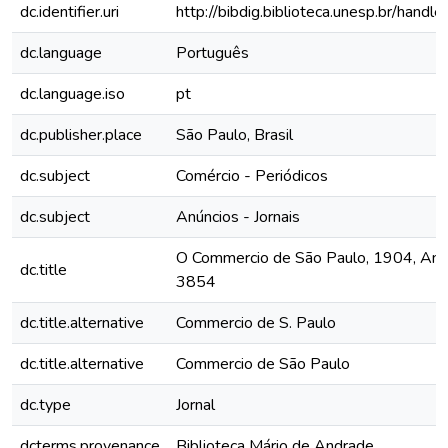
dc.identifier.uri
http://bibdig.biblioteca.unesp.br/hand
dc.language
Português
dc.language.iso
pt
dc.publisher.place
São Paulo, Brasil
dc.subject
Comércio - Periódicos
dc.subject
Anúncios - Jornais
O Commercio de São Paulo, 1904, Ano X
dc.title
3854
dc.title.alternative
Commercio de S. Paulo
dc.title.alternative
Commercio de São Paulo
dc.type
Jornal
dcterms.provenance
Biblioteca Mário de Andrade