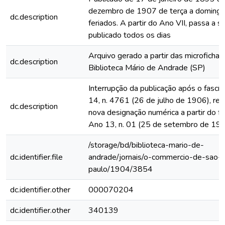
dezembro de 1907 de terça a domingo
dc.description
feriados. A partir do Ano VII, passa a s
publicado todos os dias
Arquivo gerado a partir das microfichas
dc.description
Biblioteca Mário de Andrade (SP)
Interrupção da publicação após o fascí
14, n. 4761 (26 de julho de 1906), rein
dc.description
nova designação numérica a partir do fa
Ano 13, n. 01 (25 de setembro de 19
/storage/bd/biblioteca-mario-de-
dc.identifier.file
andrade/jornais/o-commercio-de-sao-
paulo/1904/3854
dc.identifier.other
000070204
dc.identifier.other
340139