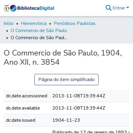
Entrar
Comunidades
&
Início
Hemeroteca
Periódicos Paulistas
Coleções
O Commercio de São Paulo
Tudo na
O Commercio de São Paulo, 1904, Ano XII, n. 3854
Biblioteca
Digital
O Commercio de São Paulo, 1904,
Estatísticas
Ano XII, n. 3854
Página do item simplificado
dc.date.accessioned
2013-11-08T19:39:44Z
dc.date.available
2013-11-08T19:39:44Z
dc.date.issued
1904-11-23
Publicado de 17 de janeiro de 1893 a