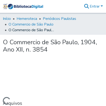
Entrar
Comunidades
&
Início
Hemeroteca
Periódicos Paulistas
Coleções
O Commercio de São Paulo
Tudo na
O Commercio de São Paulo, 1904, Ano XII, n. 3854
Biblioteca
Digital
O Commercio de São Paulo, 1904,
Estatísticas
Ano XII, n. 3854
Arquivos