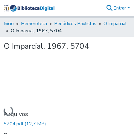
Entrar
Comunidades
&
Início
Hemeroteca
Periódicos Paulistas
O Imparcial
Coleções
O Imparcial, 1967, 5704
Tudo na
Biblioteca
O Imparcial, 1967, 5704
Digital
Estatísticas
Carregando...
Arquivos
5704.pdf
(12,7 MB)