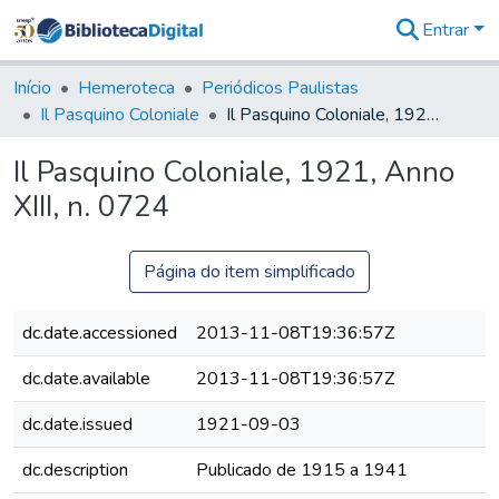
Entrar
Comunidades
&
Início
Hemeroteca
Periódicos Paulistas
Coleções
Il Pasquino Coloniale
Il Pasquino Coloniale, 1921, Anno XIII, n. 0724
Tudo na
Biblioteca
Il Pasquino Coloniale, 1921, Anno
Digital
XIII, n. 0724
Estatísticas
Página do item simplificado
dc.date.accessioned
2013-11-08T19:36:57Z
dc.date.available
2013-11-08T19:36:57Z
dc.date.issued
1921-09-03
dc.description
Publicado de 1915 a 1941