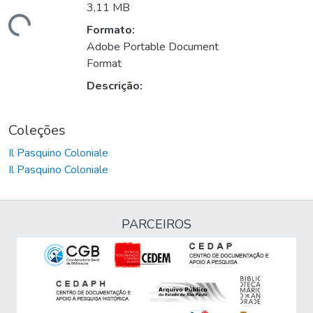
3,11 MB
rregando...
Formato:
Adobe Portable Document
Format
Descrição:
Coleções
Il Pasquino Coloniale
Il Pasquino Coloniale
PARCEIROS