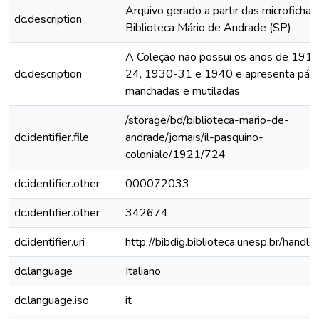
Arquivo gerado a partir das microfichas
dc.description
Biblioteca Mário de Andrade (SP)
A Coleção não possui os anos de 191
dc.description
24, 1930-31 e 1940 e apresenta pági
manchadas e mutiladas
/storage/bd/biblioteca-mario-de-
dc.identifier.file
andrade/jornais/il-pasquino-
coloniale/1921/724
dc.identifier.other
000072033
dc.identifier.other
342674
dc.identifier.uri
http://bibdig.biblioteca.unesp.br/handl
dc.language
Italiano
dc.language.iso
it