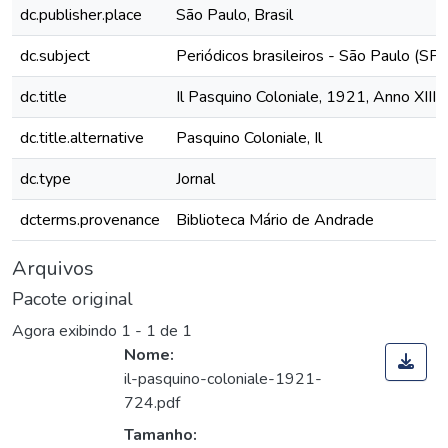
dc.publisher.place
São Paulo, Brasil
dc.subject
Periódicos brasileiros - São Paulo (SP)
dc.title
Il Pasquino Coloniale, 1921, Anno XIII,
dc.title.alternative
Pasquino Coloniale, Il
dc.type
Jornal
dcterms.provenance
Biblioteca Mário de Andrade
Arquivos
Pacote original
Agora exibindo
1 - 1 de 1
Nome:
il-pasquino-coloniale-1921-
724.pdf
Tamanho: