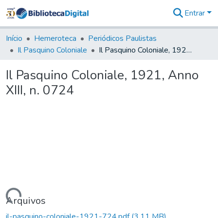
Entrar
Comunidades
&
Início
Hemeroteca
Periódicos Paulistas
Coleções
Il Pasquino Coloniale
Il Pasquino Coloniale, 1921, Anno XIII, n. 0724
Tudo na
Biblioteca
Il Pasquino Coloniale, 1921, Anno
Digital
XIII, n. 0724
Estatísticas
Carregando...
Arquivos
il-pasquino-coloniale-1921-724.pdf
(3,11 MB)