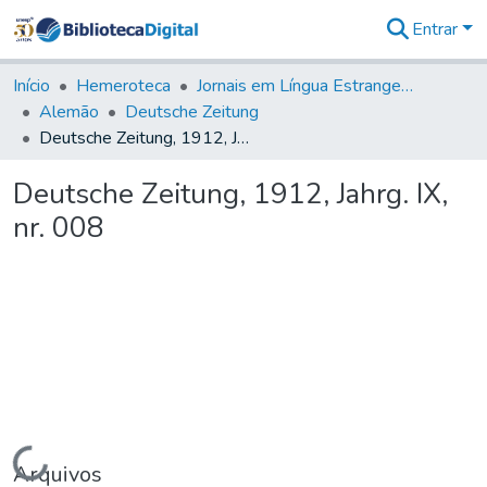
Entrar
Comunidades
&
Início
Hemeroteca
Jornais em Língua Estrangeira
Coleções
Alemão
Deutsche Zeitung
Tudo na
Deutsche Zeitung, 1912, Jahrg. IX, nr. 008
Biblioteca
Digital
Deutsche Zeitung, 1912, Jahrg. IX,
Estatísticas
nr. 008
Carregando...
Arquivos