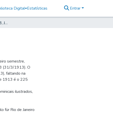
lioteca Digital
Estatísticas
Entrar
Deutsche Zeitung, 1913, Jahrg. XVII, nr. 172
eiro semestre,
 73 (31/3/1913). O
), faltando na
 de 1913 é o 225
minicais ilustrados,
lo für Rio de Janeiro