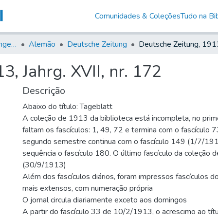
Comunidades & Coleções
Tudo na Bib
Jornais em Língua Estrangeira
Alemão
Deutsche Zeitung
, Jahrg. XVII, nr. 172
Descrição
Abaixo do título: Tageblatt
A coleção de 1913 da biblioteca está incompleta, no prim
faltam os fascículos: 1, 49, 72 e termina com o fascículo
segundo semestre continua com o fascículo 149 (1/7/1913
sequência o fascículo 180. O último fascículo da coleção
(30/9/1913)
Além dos fascículos diários, foram impressos fascículos do
mais extensos, com numeração própria
O jornal circula diariamente exceto aos domingos
A partir do fascículo 33 de 10/2/1913, o acrescimo ao títu