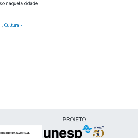
sso naquela cidade
s
,
Cultura -
PROJETO