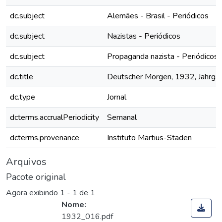
dc.subject
Alemães - Brasil - Periódicos
dc.subject
Nazistas - Periódicos
dc.subject
Propaganda nazista - Periódicos
dc.title
Deutscher Morgen, 1932, Jahrg. I,
dc.type
Jornal
dcterms.accrualPeriodicity
Semanal
dcterms.provenance
Instituto Martius-Staden
Arquivos
Pacote original
Agora exibindo
1 - 1 de 1
Nome:
1932_016.pdf