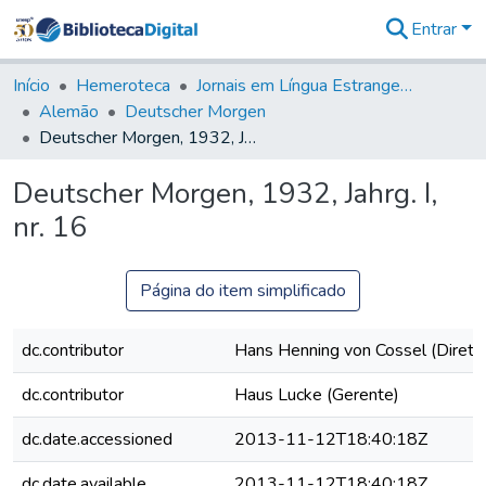
Entrar
Comunidades
&
Início
Hemeroteca
Jornais em Língua Estrangeira
Coleções
Alemão
Deutscher Morgen
Tudo na
Deutscher Morgen, 1932, Jahrg. I, nr. 16
Biblioteca
Digital
Deutscher Morgen, 1932, Jahrg. I,
Estatísticas
nr. 16
Página do item simplificado
dc.contributor
Hans Henning von Cossel (Direto
dc.contributor
Haus Lucke (Gerente)
dc.date.accessioned
2013-11-12T18:40:18Z
dc.date.available
2013-11-12T18:40:18Z