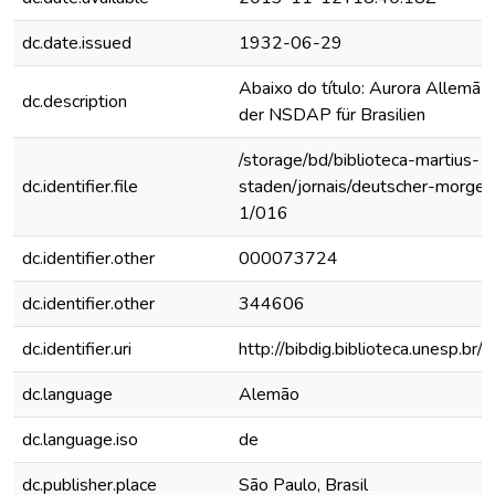
dc.date.issued
1932-06-29
Abaixo do título: Aurora Allemã 
dc.description
der NSDAP für Brasilien
/storage/bd/biblioteca-martius-
dc.identifier.file
staden/jornais/deutscher-morge
1/016
dc.identifier.other
000073724
dc.identifier.other
344606
dc.identifier.uri
http://bibdig.biblioteca.unesp.br
dc.language
Alemão
dc.language.iso
de
dc.publisher.place
São Paulo, Brasil