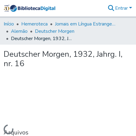
Entrar
Comunidades
&
Início
Hemeroteca
Jornais em Língua Estrangeira
Coleções
Alemão
Deutscher Morgen
Tudo na
Deutscher Morgen, 1932, Jahrg. I, nr. 16
Biblioteca
Digital
Deutscher Morgen, 1932, Jahrg. I,
Estatísticas
nr. 16
Carregando...
Arquivos