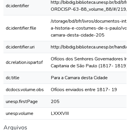
http://bibdig.biblioteca.unesp.br/bd/bf
dc.identifier
ORDCISP-63-88_volume_88/#/219/
/storage/bd/bfr/livros/documentos-int
dc.identifier.file
a-historia-e-costumes-de-s-paulo/vol
camara-desta-cidade-205
dc.identifier.uri
http://bibdig.biblioteca.unesp.br/hand
Ofícios dos Senhores Governadores Int
dc.relation.ispartof
Capitania de São Paulo (1817- 1819)
dc.title
Para a Camara desta Cidade
dcdocs.volume.obs
Ofícios enviados entre 1817- 19
unesp.firstPage
205
unesp.volume
LXXXVIII
Arquivos