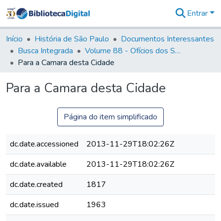
Entrar
Comunidades
&
Início
História de São Paulo
Documentos Interessantes
Coleções
Busca Integrada
Volume 88 - Ofícios dos Senhores Governadores Interinos da Capitania de São Paulo (1817- 1819)
Tudo na
Para a Camara desta Cidade
Biblioteca
Digital
Para a Camara desta Cidade
Estatísticas
Página do item simplificado
dc.date.accessioned
2013-11-29T18:02:26Z
dc.date.available
2013-11-29T18:02:26Z
dc.date.created
1817
dc.date.issued
1963