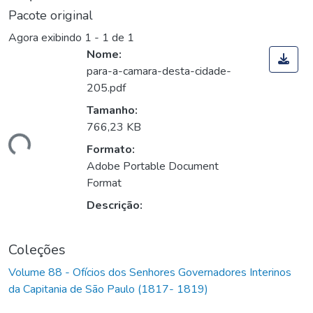
Pacote original
Agora exibindo
1 - 1 de 1
Nome:
para-a-camara-desta-cidade-
205.pdf
Tamanho:
766,23 KB
gando...
Formato:
Adobe Portable Document
Format
Descrição:
Coleções
Volume 88 - Ofícios dos Senhores Governadores Interinos
da Capitania de São Paulo (1817- 1819)