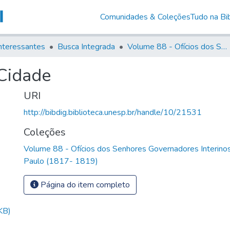
Comunidades & Coleções
Tudo na Bib
nteressantes
Busca Integrada
Volume 88 - Ofícios dos Senhores Governadores Interinos da Capitania de São Paulo (1817- 1819)
Cidade
URI
http://bibdig.biblioteca.unesp.br/handle/10/21531
Coleções
Volume 88 - Ofícios dos Senhores Governadores Interinos
Paulo (1817- 1819)
Página do item completo
KB)