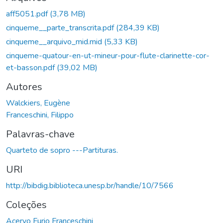
Carregando...
aff5051.pdf
(3,78 MB)
cinqueme__parte_transcrita.pdf
(284,39 KB)
cinqueme__arquivo_mid.mid
(5,33 KB)
cinqueme-quatour-en-ut-mineur-pour-flute-clarinette-cor-
et-basson.pdf
(39,02 MB)
Autores
Walckiers, Eugène
Franceschini, Filippo
Palavras-chave
Quarteto de sopro ---Partituras.
URI
http://bibdig.biblioteca.unesp.br/handle/10/7566
Coleções
Acervo Furio Franceschini