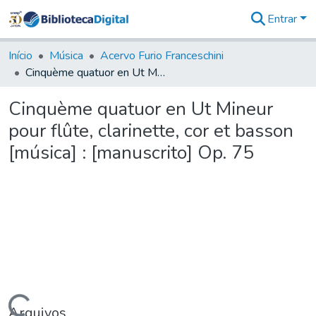
Entrar
Comunidades
&
Início
Música
Acervo Furio Franceschini
Coleções
Cinquème quatuor en Ut Mineur pour flûte, clarinette, cor et basson [música] : [manuscrito] Op. 75
Tudo na
Biblioteca
Cinquème quatuor en Ut Mineur
Digital
pour flûte, clarinette, cor et basson
Estatísticas
[música] : [manuscrito] Op. 75
Arquivos