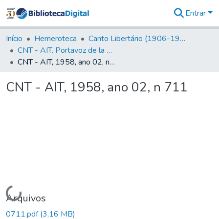
Entrar
Comunidades
&
Início
Hemeroteca
Canto Libertário (1906-1995)
Coleções
CNT - AIT. Portavoz de la C.N.T de España en el Exilio
Tudo na
CNT - AIT, 1958, ano 02, n 711
Biblioteca
Digital
CNT - AIT, 1958, ano 02, n 711
Estatísticas
Carregando...
Arquivos
0711.pdf
(3,16 MB)