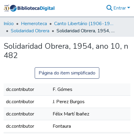
Entrar
Comunidades
&
Início
Hemeroteca
Canto Libertário (1906-1995)
Coleções
Solidaridad Obrera
Solidaridad Obrera, 1954, ano 10, n 482
Tudo na
Biblioteca
Solidaridad Obrera, 1954, ano 10, n
Digital
482
Estatísticas
Página do item simplificado
dc.contributor
F. Gómes
dc.contributor
J. Perez Burgos
dc.contributor
Félix Martí Ibañez
dc.contributor
Fontaura