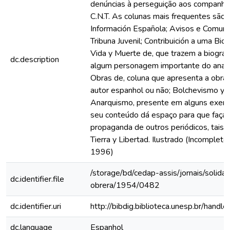
denúncias à perseguição aos companhe
C.N.T. As colunas mais frequentes são:
Información Española; Avisos e Comuni
Tribuna Juvenil; Contribuición a uma Biog
Vida y Muerte de, que trazem a biograf
dc.description
algum personagem importante do anar
Obras de, coluna que apresenta a obra
autor espanhol ou não; Bolchevismo y
Anarquismo, presente em alguns exem
seu conteúdo dá espaço para que faça 
propaganda de outros periódicos, tais
Tierra y Libertad. Ilustrado (Incomplet
1996)
/storage/bd/cedap-assis/jornais/solidar
dc.identifier.file
obrera/1954/0482
dc.identifier.uri
http://bibdig.biblioteca.unesp.br/hand
dc.language
Espanhol