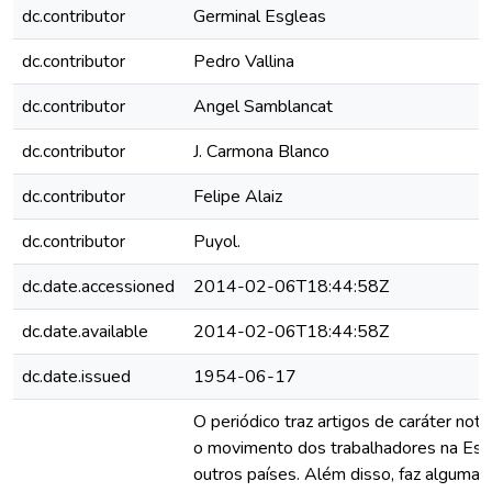
dc.contributor
Germinal Esgleas
dc.contributor
Pedro Vallina
dc.contributor
Angel Samblancat
dc.contributor
J. Carmona Blanco
dc.contributor
Felipe Alaiz
dc.contributor
Puyol.
dc.date.accessioned
2014-02-06T18:44:58Z
dc.date.available
2014-02-06T18:44:58Z
dc.date.issued
1954-06-17
O periódico traz artigos de caráter noti
o movimento dos trabalhadores na Es
outros países. Além disso, faz algumas c