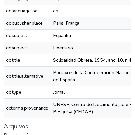
dc.language.iso
es
dc.publisher.place
Paris, França
dc.subject
Espanha
dc.subject
Libertário
dc.title
Solidaridad Obrera, 1954, ano 10, n 4
Portavoz de la Confederación Nacional 
dc.title.alternative
de España
dc.type
Jornal
UNESP, Centro de Documentação e Ap
dcterms.provenance
Pesquisa (CEDAP)
Arquivos