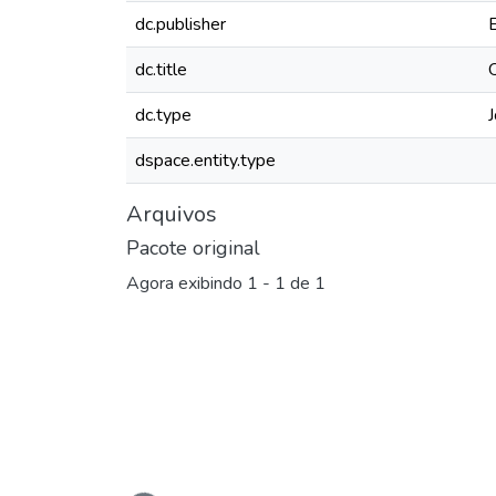
dc.publisher
dc.title
dc.type
J
dspace.entity.type
Arquivos
Pacote original
Agora exibindo
1 - 1 de 1