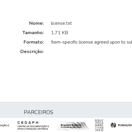
Nome:
license.txt
Tamanho:
1,71 KB
Formato:
Item-specific license agreed upon to s
Descrição:
PARCEIROS