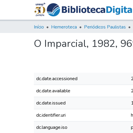
Início
Hemeroteca
Periódicos Paulistas
O Imparcial, 1982, 9
dc.date.accessioned
dc.date.available
dc.date.issued
dc.identifier.uri
dc.language.iso