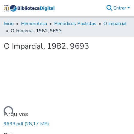
Entrar
Comunidades
&
Início
Hemeroteca
Periódicos Paulistas
O Imparcial
Coleções
O Imparcial, 1982, 9693
Tudo na
Biblioteca
O Imparcial, 1982, 9693
Digital
Estatísticas
gando...
Arquivos
9693.pdf
(28,17 MB)