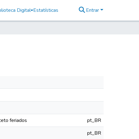
lioteca Digital
Estatísticas
Entrar
eto feriados
pt_BR
pt_BR