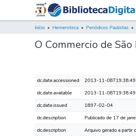
Início
Hemeroteca
Periódicos Paulistas
O Commercio de São P
dc.date.accessioned
2013-11-08T19:38:49
dc.date.available
2013-11-08T19:38:49
dc.date.issued
1897-02-04
dc.description
Publicado de 17 de jane
dc.description
Arquivo gerado a partir 