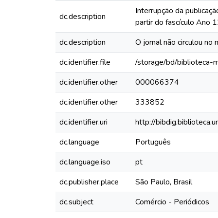
Interrupção da publicaçã
dc.description
partir do fascículo Ano
dc.description
O jornal não circulou no 
dc.identifier.file
/storage/bd/biblioteca
dc.identifier.other
000066374
dc.identifier.other
333852
dc.identifier.uri
http://bibdig.biblioteca
dc.language
Português
dc.language.iso
pt
dc.publisher.place
São Paulo, Brasil
dc.subject
Comércio - Periódicos