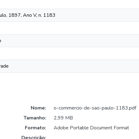
lo, 1897, Ano V, n. 1183
o
rade
Nome:
o-commercio-de-sao-paulo-1183.pdf
Tamanho:
2,99 MB
Formato:
Adobe Portable Document Format
Descrição: