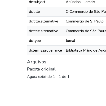
dc.subject
Anúncios - Jornais
dc.title
O Commercio de São Pau
dc.title.alternative
Commercio de S. Paulo
dc.title.alternative
Commercio de São Paul
dc.type
Jornal
dcterms.provenance
Biblioteca Mário de And
Arquivos
Pacote original
Agora exibindo
1 - 1 de 1