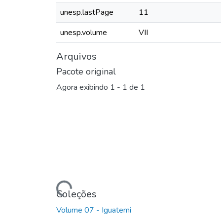
unesp.lastPage
11
unesp.volume
VII
Arquivos
Pacote original
Agora exibindo
1 - 1 de 1
Carregando...
Coleções
Volume 07 - Iguatemi