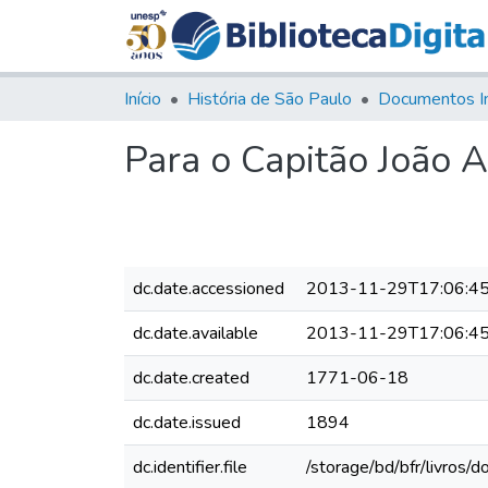
Início
História de São Paulo
Documentos I
Para o Capitão João A
dc.date.accessioned
2013-11-29T17:06:4
dc.date.available
2013-11-29T17:06:4
dc.date.created
1771-06-18
dc.date.issued
1894
dc.identifier.file
/storage/bd/bfr/livros/