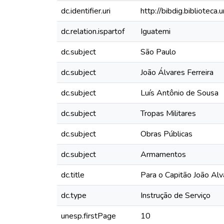
dc.identifier.uri
http://bibdig.bibliotec
dc.relation.ispartof
Iguatemi
dc.subject
São Paulo
dc.subject
João Álvares Ferreira
dc.subject
Luís Antônio de Sousa
dc.subject
Tropas Militares
dc.subject
Obras Públicas
dc.subject
Armamentos
dc.title
Para o Capitão João Alv
dc.type
Instrução de Serviço
unesp.firstPage
10