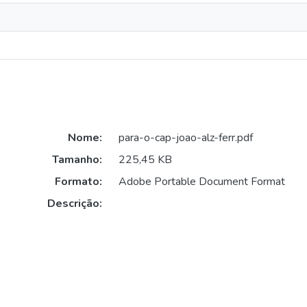
Nome:
para-o-cap-joao-alz-ferr.pdf
Tamanho:
225,45 KB
Formato:
Adobe Portable Document Format
Descrição: