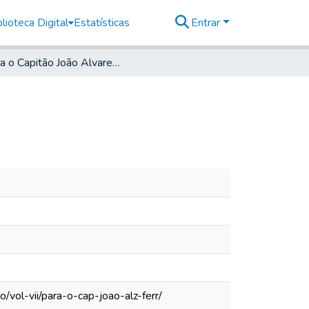
lioteca Digital
Estatísticas
Entrar
Para o Capitão João Alvares Ferreira
vol-vii/para-o-cap-joao-alz-ferr/