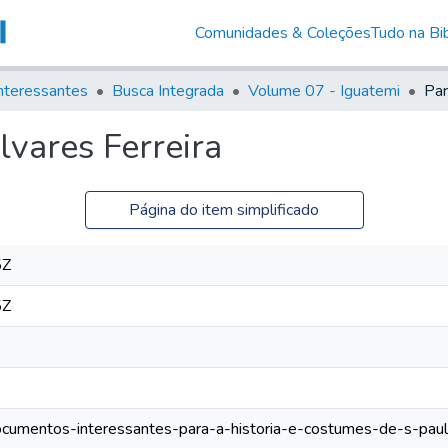
Comunidades & Coleções
Tudo na Bib
nteressantes
Busca Integrada
Volume 07 - Iguatemi
lvares Ferreira
Página do item simplificado
5Z
5Z
documentos-interessantes-para-a-historia-e-costumes-de-s-paulo/