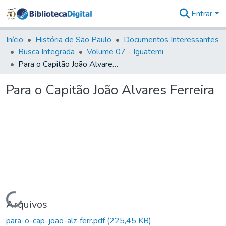
Entrar
Comunidades
&
Início
História de São Paulo
Documentos Interessantes
Coleções
Busca Integrada
Volume 07 - Iguatemi
Tudo na
Para o Capitão João Alvares Ferreira
Biblioteca
Digital
Para o Capitão João Alvares Ferreira
Estatísticas
Carregando...
Arquivos
para-o-cap-joao-alz-ferr.pdf
(225,45 KB)