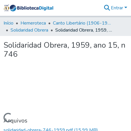
Entrar
Comunidades
&
Início
Hemeroteca
Canto Libertário (1906-1995)
Coleções
Solidaridad Obrera
Solidaridad Obrera, 1959, ano 15, n 746
Tudo na
Biblioteca
Solidaridad Obrera, 1959, ano 15, n
Digital
746
Estatísticas
Carregando...
Arquivos
solidaridad-obrera-746-1959.pdf
(15,99 MB)