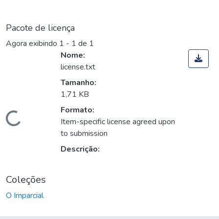
Pacote de licença
Agora exibindo
1 - 1 de 1
Nome:
license.txt
Tamanho:
1,71 KB
Formato:
Carregando...
Item-specific license agreed upon
to submission
Descrição:
Coleções
O Imparcial