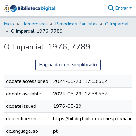
Entrar
Comunidades
&
Início
Hemeroteca
Periódicos Paulistas
O Imparcial
Coleções
O Imparcial, 1976, 7789
Tudo na
Biblioteca
O Imparcial, 1976, 7789
Digital
Estatísticas
Página do item simplificado
dc.date.accessioned
2024-05-23T17:53:55Z
dc.date.available
2024-05-23T17:53:55Z
dc.date.issued
1976-05-29
dc.identifier.uri
https://bibdig.biblioteca.unesp.br/han
dc.language.iso
pt