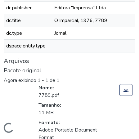
dc.publisher
Editora "Imprensa" Ltda
dc.title
O Imparcial, 1976, 7789
dc.type
Jornal
dspace.entity.type
Arquivos
Pacote original
Agora exibindo
1 - 1 de 1
Nome:
7789.pdf
Tamanho:
11 MB
Formato:
Carregando...
Adobe Portable Document
Format