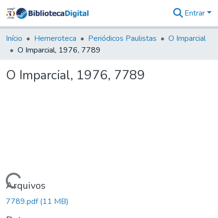
Entrar
Comunidades
&
Início
Hemeroteca
Periódicos Paulistas
O Imparcial
Coleções
O Imparcial, 1976, 7789
Tudo na
Biblioteca
O Imparcial, 1976, 7789
Digital
Estatísticas
Carregando...
Arquivos
7789.pdf
(11 MB)