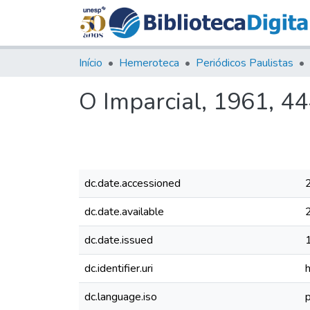
Início
Hemeroteca
Periódicos Paulistas
O Imparcial, 1961, 4
dc.date.accessioned
dc.date.available
dc.date.issued
dc.identifier.uri
dc.language.iso