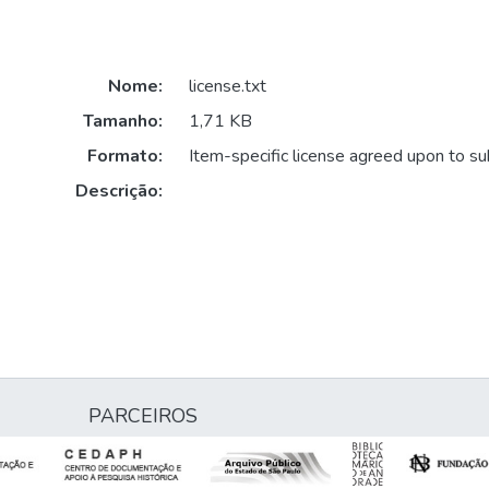
Nome:
license.txt
Tamanho:
1,71 KB
Formato:
Item-specific license agreed upon to s
Descrição:
PARCEIROS