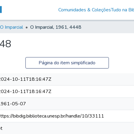
Comunidades & Coleções
Tudo na Bib
O Imparcial
O Imparcial, 1961, 4448
448
Página do item simplificado
2024-10-11T18:16:47Z
2024-10-11T18:16:47Z
1961-05-07
https://bibdig.biblioteca.unesp.br/handle/10/33111
pt