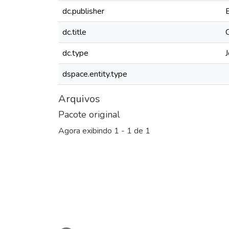
dc.publisher
dc.title
dc.type
J
dspace.entity.type
Arquivos
Pacote original
Agora exibindo
1 - 1 de 1