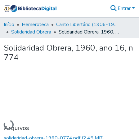
Entrar
Comunidades
&
Início
Hemeroteca
Canto Libertário (1906-1995)
Coleções
Solidaridad Obrera
Solidaridad Obrera, 1960, ano 16, n 774
Tudo na
Biblioteca
Solidaridad Obrera, 1960, ano 16, n
Digital
774
Estatísticas
Carregando...
Arquivos
solidaridad-obrera-1960-0774.pdf
(2,45 MB)