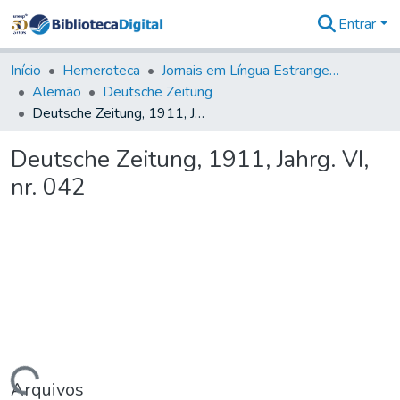
Entrar
Comunidades
&
Início
Hemeroteca
Jornais em Língua Estrangeira
Coleções
Alemão
Deutsche Zeitung
Tudo na
Deutsche Zeitung, 1911, Jahrg. VI, nr. 042
Biblioteca
Digital
Deutsche Zeitung, 1911, Jahrg. VI,
Estatísticas
nr. 042
Arquivos