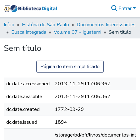
Entrar
Comunidades
&
Início
História de São Paulo
Documentos Interessantes
Coleções
Busca Integrada
Volume 07 - Iguatemi
Sem título
Tudo na
Biblioteca
Sem título
Digital
Estatísticas
Página do item simplificado
dc.date.accessioned
2013-11-29T17:06:36Z
dc.date.available
2013-11-29T17:06:36Z
dc.date.created
1772-09-29
dc.date.issued
1894
/storage/bd/bfr/livros/documentos-int