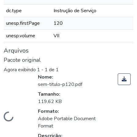
dc.type
Instrução de Serviço
unesp.firstPage
120
unesp.volume
VII
Arquivos
Pacote original
Agora exibindo
1 - 1 de 1
Nome:
sem-titulo-p120.pdf
Tamanho:
119,62 KB
Formato:
Carregando...
Adobe Portable Document
Format
Descrição: