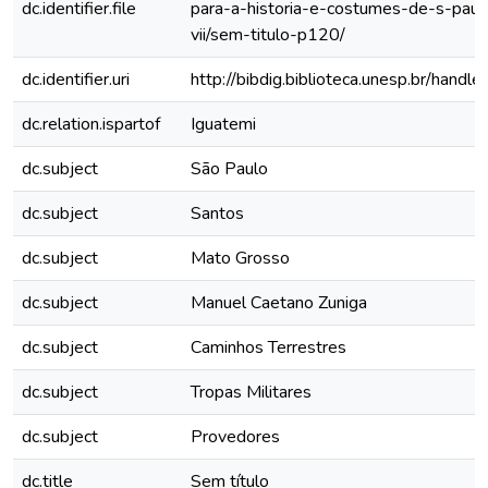
dc.identifier.file
para-a-historia-e-costumes-de-s-paul
vii/sem-titulo-p120/
dc.identifier.uri
http://bibdig.biblioteca.unesp.br/hand
dc.relation.ispartof
Iguatemi
dc.subject
São Paulo
dc.subject
Santos
dc.subject
Mato Grosso
dc.subject
Manuel Caetano Zuniga
dc.subject
Caminhos Terrestres
dc.subject
Tropas Militares
dc.subject
Provedores
dc.title
Sem título