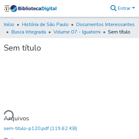
Entrar
Comunidades
&
Início
História de São Paulo
Documentos Interessantes
Coleções
Busca Integrada
Volume 07 - Iguatemi
Sem título
Tudo na
Biblioteca
Sem título
Digital
Estatísticas
ndo...
Arquivos
sem-titulo-p120.pdf
(119,62 KB)