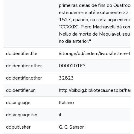
primeiras delas de fins do Quatroce
estendem-se até exatamente 22 de
1527, quando, na carta aqui enume
“CCXXIX”, Piero Machiavelli dá conta
Nellio da morte de Maquiavel, seu pa
no dia anterior."
dc.identifier.file
/storage/bd/cedem/livros/lettere-fami
dc.identifier.other
000020163
dc.identifier.other
32823
dc.identifier.uri
http://bibdig.biblioteca.unesp.br/h
dc.language
Italiano
dc.language.iso
it
dc.publisher
G. C. Sansoni