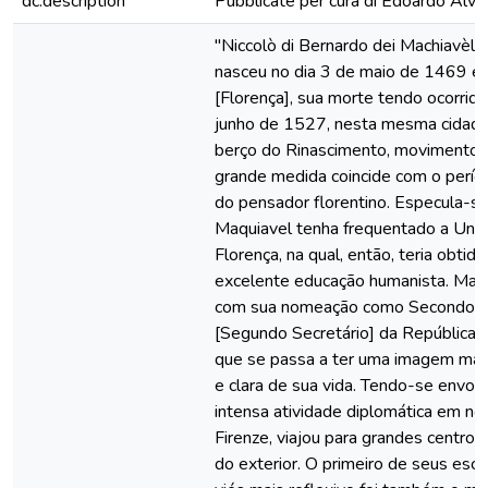
dc.description
Pubblicate per cura di Edoardo Alvis
"Niccolò di Bernardo dei Machiavèlli
nasceu no dia 3 de maio de 1469 e
[Florença], sua morte tendo ocorrid
junho de 1527, nesta mesma cidade i
berço do Rinascimento, movimento
grande medida coincide com o perío
do pensador florentino. Especula-s
Maquiavel tenha frequentado a Univ
Florença, na qual, então, teria obtid
excelente educação humanista. Ma
com sua nomeação como Secondo Ca
[Segundo Secretário] da República 
que se passa a ter uma imagem mai
e clara de sua vida. Tendo-se envol
intensa atividade diplomática em n
Firenze, viajou para grandes centros 
do exterior. O primeiro de seus esc