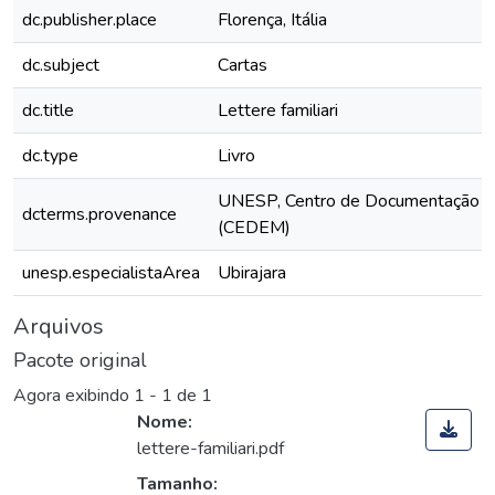
dc.publisher.place
Florença, Itália
dc.subject
Cartas
dc.title
Lettere familiari
dc.type
Livro
UNESP, Centro de Documentação e
dcterms.provenance
(CEDEM)
unesp.especialistaArea
Ubirajara
Arquivos
Pacote original
Agora exibindo
1 - 1 de 1
Nome:
lettere-familiari.pdf
Tamanho: