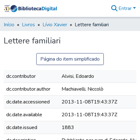
Entrar
Comunidades
&
Início
Livros
Lívio Xavier
Lettere familiari
Coleções
Tudo na
Lettere familiari
Biblioteca
Digital
Estatísticas
Página do item simplificado
dc.contributor
Alvisi, Edoardo
dc.contributor.author
Machiavelli, Niccolò
dc.date.accessioned
2013-11-08T19:43:37Z
dc.date.available
2013-11-08T19:43:37Z
dc.date.issued
1883