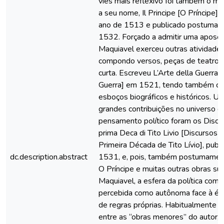
viés mais reflexivo foi também o ma
a seu nome, Il Principe [O Príncipe], 
ano de 1513 e publicado postuma
1532. Forçado a admitir uma aposen
Maquiavel exerceu outras atividades 
compondo versos, peças de teatro 
curta. Escreveu L’Arte della Guerra 
Guerra] em 1521, tendo também c
esboços biográficos e históricos. U
grandes contribuições no universo d
pensamento político foram os Discor
prima Deca di Tito Livio [Discursos 
Primeira Década de Tito Lívio], pub
dc.description.abstract
1531, e, pois, também postumament
O Príncipe e muitas outras obras su
Maquiavel, a esfera da política come
percebida como autônoma face à éti
de regras próprias. Habitualmente cl
entre as “obras menores” do autor, 