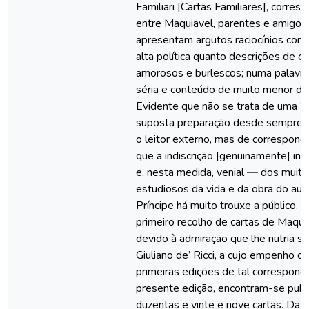
Familiari [Cartas Familiares], corres
entre Maquiavel, parentes e amigos,
apresentam argutos raciocínios con
alta política quanto descrições de c
amorosos e burlescos; numa palavra
séria e conteúdo de muito menor de
Evidente que não se trata de uma “o
suposta preparação desde sempre o
o leitor externo, mas de correspondê
que a indiscrição [genuinamente] in
e, nesta medida, venial ― dos muito
estudiosos da vida e da obra do aut
Príncipe há muito trouxe a público. 
primeiro recolho de cartas de Maqui
devido à admiração que lhe nutria s
Giuliano de’ Ricci, a cujo empenho 
primeiras edições de tal correspond
presente edição, encontram-se publ
duzentas e vinte e nove cartas. Dat