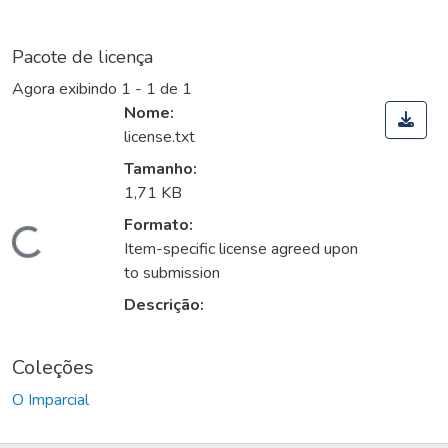
Pacote de licença
Agora exibindo
1 - 1 de 1
Nome:
license.txt
Tamanho:
1,71 KB
Formato:
Carregando...
Item-specific license agreed upon
to submission
Descrição:
Coleções
O Imparcial