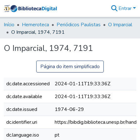
Entrar
Comunidades
&
Início
Hemeroteca
Periódicos Paulistas
O Imparcial
Coleções
O Imparcial, 1974, 7191
Tudo na
Biblioteca
O Imparcial, 1974, 7191
Digital
Estatísticas
Página do item simplificado
dc.date.accessioned
2024-01-11T19:33:36Z
dc.date.available
2024-01-11T19:33:36Z
dc.date.issued
1974-06-29
dc.identifier.uri
https://bibdig.biblioteca.unesp.br/han
dc.language.iso
pt