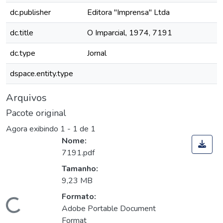
dc.publisher
Editora "Imprensa" Ltda
dc.title
O Imparcial, 1974, 7191
dc.type
Jornal
dspace.entity.type
Arquivos
Pacote original
Agora exibindo
1 - 1 de 1
Nome:
7191.pdf
Tamanho:
9,23 MB
Formato:
Carregando...
Adobe Portable Document
Format