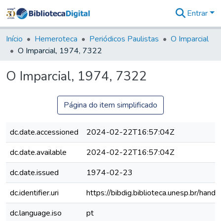
Entrar
Comunidades
&
Início
Hemeroteca
Periódicos Paulistas
O Imparcial
Coleções
O Imparcial, 1974, 7322
Tudo na
Biblioteca
O Imparcial, 1974, 7322
Digital
Estatísticas
Página do item simplificado
dc.date.accessioned
2024-02-22T16:57:04Z
dc.date.available
2024-02-22T16:57:04Z
dc.date.issued
1974-02-23
dc.identifier.uri
https://bibdig.biblioteca.unesp.br/han
dc.language.iso
pt