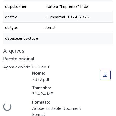
dc.publisher
Editora "Imprensa" Ltda
dc.title
O Imparcial, 1974, 7322
dc.type
Jornal
dspace.entity.type
Arquivos
Pacote original
Agora exibindo
1 - 1 de 1
Nome:
7322.pdf
Tamanho:
314,24 MB
Carregando...
Formato:
Adobe Portable Document
Format