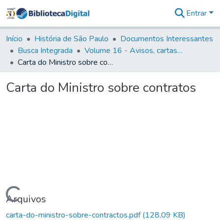
Entrar
Comunidades
&
Início
História de São Paulo
Documentos Interessantes
Coleções
Busca Integrada
Volume 16 - Avisos, cartas régias, regulamentos e ordens diversas (1679- 1761)
Tudo na
Carta do Ministro sobre contratos
Biblioteca
Digital
Carta do Ministro sobre contratos
Estatísticas
Carregando...
Arquivos
carta-do-ministro-sobre-contractos.pdf
(128,09 KB)